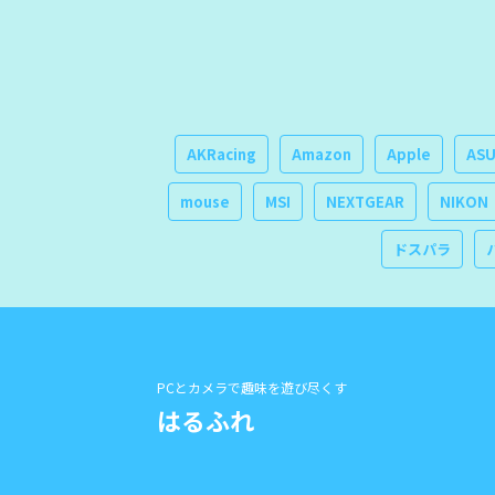
AKRacing
Amazon
Apple
AS
mouse
MSI
NEXTGEAR
NIKON
ドスパラ
PCとカメラで趣味を遊び尽くす
はるふれ