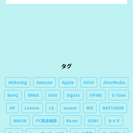
タグ
AKRacing
Amazon
Apple
ASUS
AVerMedia
BenQ
BMAX
DAIV
Elgato
FIFINE
G-Tune
HP
Lenovo
LG
mouse
MSI
NEXTGEAR
NIKON
PC関連機器
Razer
SONY
カメラ