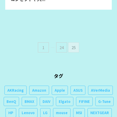
1
…
24
25
タグ
AKRacing
Amazon
Apple
ASUS
AVerMedia
BenQ
BMAX
DAIV
Elgato
FIFINE
G-Tune
HP
Lenovo
LG
mouse
MSI
NEXTGEAR