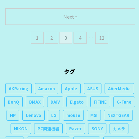
Next »
1
2
3
4
…
12
タグ
AKRacing
Amazon
Apple
ASUS
AVerMedia
BenQ
BMAX
DAIV
Elgato
FIFINE
G-Tune
HP
Lenovo
LG
mouse
MSI
NEXTGEAR
NIKON
PC関連機器
Razer
SONY
カメラ