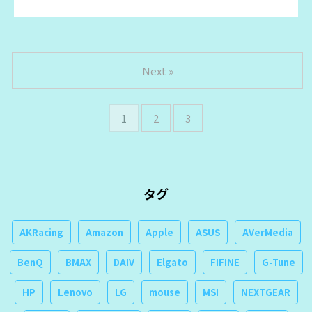
Next »
1
2
3
タグ
AKRacing
Amazon
Apple
ASUS
AVerMedia
BenQ
BMAX
DAIV
Elgato
FIFINE
G-Tune
HP
Lenovo
LG
mouse
MSI
NEXTGEAR