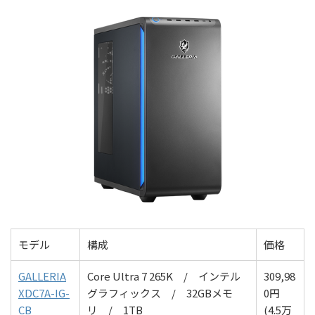
モデル
構成
価格
GALLERIA
Core Ultra 7 265K / インテル
309,98
XDC7A-IG-
グラフィックス / 32
GBメモ
0
円
CB
リ
/ 1T
B
(4.5万