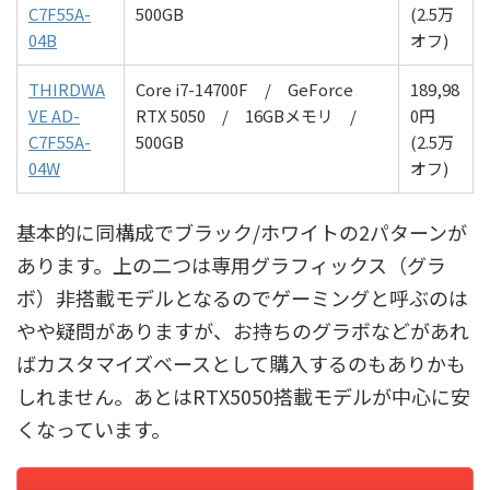
C7F55A-
500G
B
(2.5万
04B
オフ)
THIRDWA
Core i7-14700F /
GeForce
189,98
VE AD-
RTX 5050
/ 16
GBメモリ
/
0円
C7F55A-
500G
B
(2.5万
04W
オフ)
基本的に同構成でブラック/ホワイトの2パターンが
あります。上の二つは専用グラフィックス（グラ
ボ）非搭載モデルとなるのでゲーミングと呼ぶのは
やや疑問がありますが、お持ちのグラボなどがあれ
ばカスタマイズベースとして購入するのもありかも
しれません。あとはRTX5050搭載モデルが中心に安
くなっています。