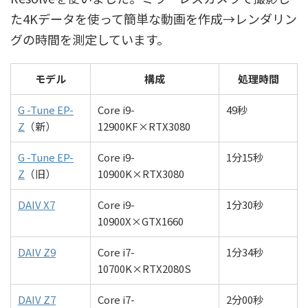
た4Kデータを使って簡単な動画を作成→レンダリン
グの時間を測定しています。
モデル
構成
処理時間
G -Tune EP-
Core i9-
49秒
Z
（新）
12900KF×RTX3080
G -Tune EP-
Core i9-
1分15秒
Z
（旧）
10900K×RTX3080
DAIV X7
Core i9-
1分30秒
10900X×GTX1660
DAIV Z9
Core i7-
1分34秒
10700K×RTX2080S
DAIV Z7
Core i7-
2分00秒