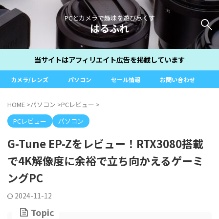
PCとカメラで趣味を遊び尽くす
はるふれ
当サイトはアフィリエイト広告を掲載しています
カメラ/レンズ
パソコン
セール情報
お問い合わせ
HOME
>
パソコン
>
PCレビュー
>
PCレビュー
パソコン
G-Tune EP-Zをレビュー！RTX3080搭載
で4K解像度に余裕で立ち向かえるゲーミ
ングPC
2024-11-12
Topic