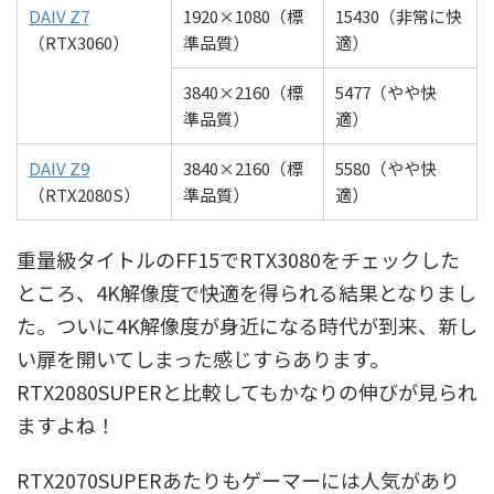
DAIV Z7
1920×1080（標
15430（非常に快
（RTX3060）
準品質）
適）
3840×2160（標
5477（やや快
準品質）
適）
DAIV Z9
3840×2160（標
5580（やや快
（RTX2080S）
準品質）
適）
重量級タイトルのFF15でRTX3080をチェックした
ところ、4K解像度で快適を得られる結果となりまし
た。ついに4K解像度が身近になる時代が到来、新し
い扉を開いてしまった感じすらあります。
RTX2080SUPERと比較してもかなりの伸びが見られ
ますよね！
RTX2070SUPERあたりもゲーマーには人気があり