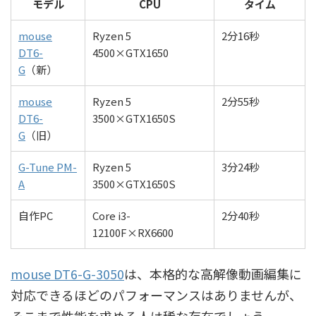
モデル
CPU
タイム
mouse
Ryzen 5
2分16秒
DT6-
4500×GTX1650
G
（新）
mouse
Ryzen 5
2分55秒
DT6-
3500×GTX1650S
G
（旧）
G-Tune PM-
Ryzen 5
3分24秒
A
3500×GTX1650S
自作PC
Core i3-
2分40秒
12100F×RX6600
mouse DT6-G-3050
は、本格的な高解像動画編集に
対応できるほどのパフォーマンスはありませんが、