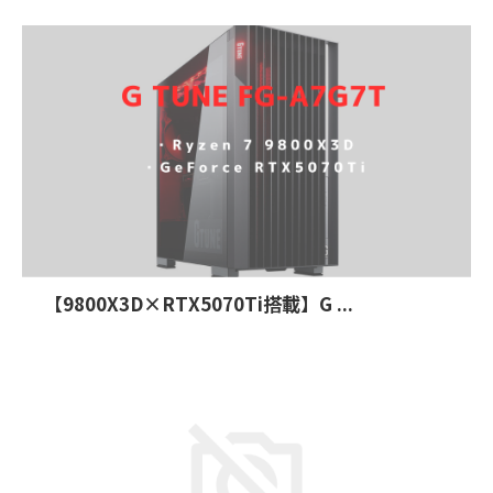
【9800X3D×RTX5070Ti搭載】G ...