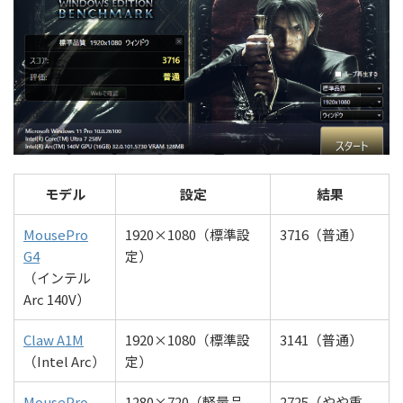
モデル
設定
結果
MousePro
1920×1080（標準設
3716（普通）
G4
定）
（インテル
Arc 140V）
Claw A1M
1920×1080（標準設
3141（普通）
（Intel Arc）
定）
MousePro-
1280×720（軽量品
2725（やや重