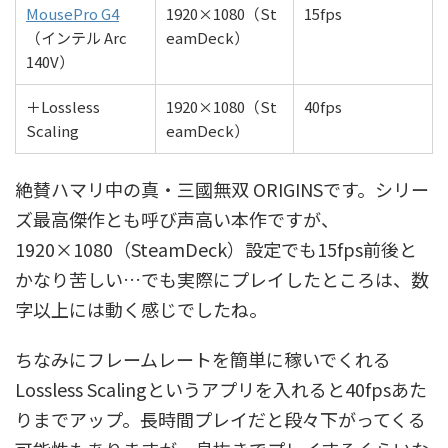
MousePro G4
1920×1080（St
15fps
（インテル Arc
eamDeck）
140V）
＋Lossless
1920×1080（St
40fps
Scaling
eamDeck）
絶賛ハマリ中の真・三國無双 ORIGINSです。シリー
ズ最高傑作とも呼び声高い本作ですが、
1920×1080（SteamDeck）設定でも15fps前後と
かなり苦しい…でも実際にプレイしたところは、数
字以上には動く感じでしたね。
ちなみにフレームレートを簡単に稼いでくれる
Lossless Scalingというアプリを入れると40fpsあた
りまでアップ。長時間プレイだと段々下がってくる