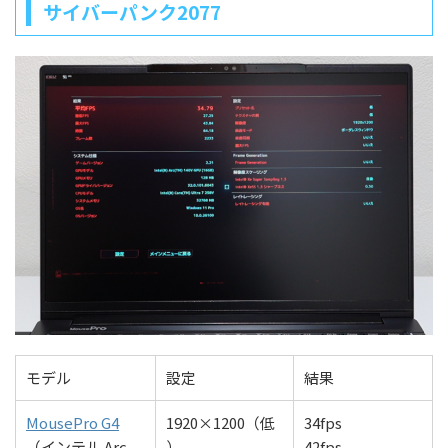
サイバーパンク2077
モデル
設定
結果
MousePro G4
1920×1200（低
34fps
（インテル Arc
）
42fps